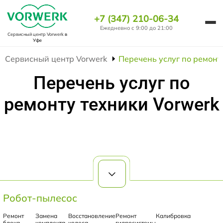
+7 (347) 210-06-34
Ежедневно с 9:00 до 21:00
Сервисный центр Vorwerk
в
Уфе
Сервисный центр Vorwerk
Перечень услуг по ремонт
Перечень услуг по
ремонту техники Vorwerk
Робот-пылесос
Ремонт
Замена
Восстановление
Ремонт
Калибровка
блока
комплекта
колеса
гидросистемы