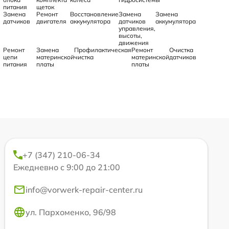
питания
щеток
Замена
Ремонт
Восстановление
Замена
Замена
датчиков
двигателя
аккумулятора
датчиков
аккумулятора
управления,
высоты,
движения
Ремонт
Замена
Профилактическая
Ремонт
Очистка
цепи
материнской
чистка
материнской
датчиков
питания
платы
платы
+7 (347) 210-06-34
Ежедневно с 9:00 до 21:00
info@vorwerk-repair-center.ru
ул. Пархоменко, 96/98